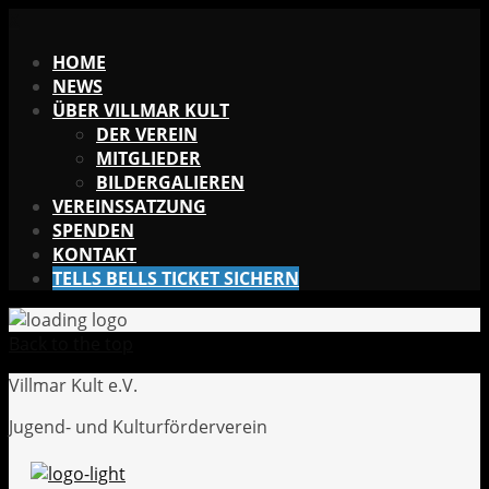
X
HOME
NEWS
ÜBER VILLMAR KULT
DER VEREIN
MITGLIEDER
BILDERGALIEREN
VEREINSSATZUNG
SPENDEN
KONTAKT
TELLS BELLS TICKET SICHERN
Back to the top
Villmar Kult e.V.
Jugend- und Kulturförderverein