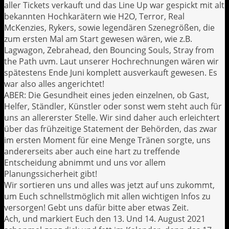
aller Tickets verkauft und das Line Up war gespickt mit alt
bekannten Hochkarätern wie H2O, Terror, Real
McKenzies, Rykers, sowie legendären Szenegrößen, die
zum ersten Mal am Start gewesen wären, wie z.B.
Lagwagon, Zebrahead, den Bouncing Souls, Stray from
the Path uvm. Laut unserer Hochrechnungen wären wir
spätestens Ende Juni komplett ausverkauft gewesen. Es
war also alles angerichtet!
ABER: Die Gesundheit eines jeden einzelnen, ob Gast,
Helfer, Ständler, Künstler oder sonst wem steht auch für
uns an allererster Stelle. Wir sind daher auch erleichtert
über das frühzeitige Statement der Behörden, das zwar
im ersten Moment für eine Menge Tränen sorgte, uns
andererseits aber auch eine hart zu treffende
Entscheidung abnimmt und uns vor allem
Planungssicherheit gibt!
Wir sortieren uns und alles was jetzt auf uns zukommt,
um Euch schnellstmöglich mit allen wichtigen Infos zu
versorgen! Gebt uns dafür bitte aber etwas Zeit.
Ach, und markiert Euch den 13. Und 14. August 2021