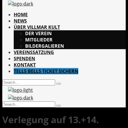
HOME
NEWS
ÜBER VILLMAR KULT
DER VEREIN
MITGLIEDER
BILDERGALIEREN
VEREINSSATZUNG
SPENDEN
KONTAKT
TELLS BELLS TICKET SICHERN
Search
Type
for:
and
hit
enter
Search
Type
for:
and
Verlegung auf 13.+14.
hit
enter